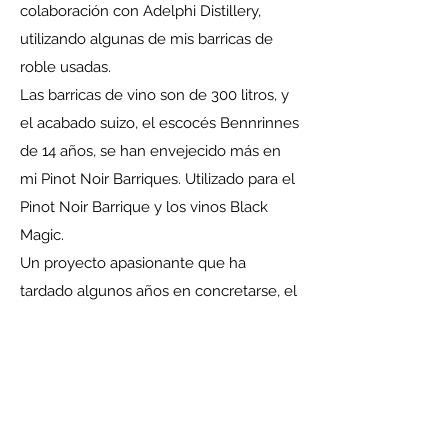
colaboración con Adelphi Distillery,
utilizando algunas de mis barricas de
roble usadas.
Las barricas de vino son de 300 litros, y
el acabado suizo, el escocés Bennrinnes
de 14 años, se han envejecido más en
mi Pinot Noir Barriques. Utilizado para el
Pinot Noir Barrique y los vinos Black
Magic.
Un proyecto apasionante que ha
tardado algunos años en concretarse, el
whisky estará en venta limitada y bajo
reserva desde finales de noviembre de
2020.
Póngase en contacto con nosotros
directamente para obtener más detalles